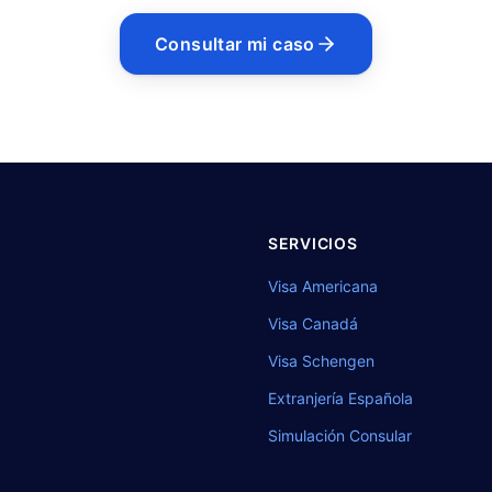
Consultar mi caso
SERVICIOS
Visa Americana
Visa Canadá
Visa Schengen
Extranjería Española
Simulación Consular