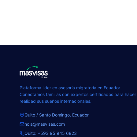
Plataforma líder en asesoría migratoria en Ecuador.
Conectamos familias con expertos certificados para hacer
realidad sus sueños internacionales.
Quito / Santo Domingo, Ecuador
hola@masvisas.com
Quito:
+593 95 945 6823