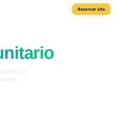
Reservar cita
nitario
a Unión, te
nitario.