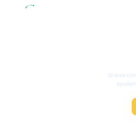
Tarjeta
Si eres có
ayudamo