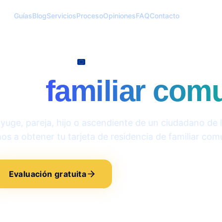
Guías
Blog
Servicios
Proceso
Opiniones
FAQ
Contacto
Familiar Comunitario
 de
familiar comu
nyuge, pareja, hijo o ascendiente de un ciudadano de l
s a obtener tu tarjeta de residencia de familiar comu
Evaluación gratuita
Consulta especializada