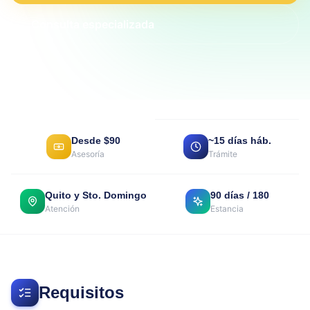
Consulta especializada
Desde $90
~15 días háb.
Asesoría
Trámite
Quito y Sto. Domingo
90 días / 180
Atención
Estancia
Requisitos