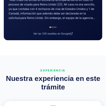
“
"Quiero expresar mi más sincero agradecimiento a todo el equipo
de la Agencia de '' Más Visas ''por su apoyo, orientación y
profesionalismo durante mi proceso de visa para Canadá. Gracias a
su ayuda, mi visa fue aprobada. Aprecio mucho su dedicación y
acompañamiento en cada paso. ¡Muchas gracias por hacer posible
este logro!"
”
Ver las
129
reseñas en Google
EXPERIENCIA
Nuestra experiencia en este
trámite