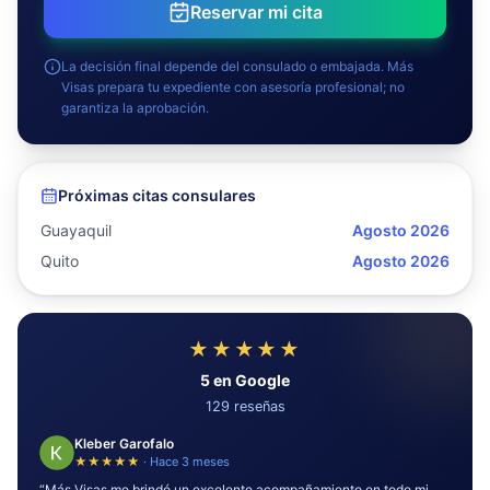
Reservar mi cita
La decisión final depende del consulado o embajada. Más
Visas prepara tu expediente con asesoría profesional; no
garantiza la aprobación.
Próximas citas consulares
Guayaquil
Agosto 2026
Quito
Agosto 2026
★★★★★
5
en Google
129
reseñas
carlos alfredo alvarado rodas
★★★★★
·
Hace 2 meses