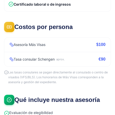
Certificado laboral o de ingresos
Costos por persona
Asesoría Más Visas
$100
Tasa consular Schengen
€90
·
aprox.
Las tasas consulares se pagan directamente al consulado o centro de
visados (VFS/BLS). Los honorarios de Más Visas corresponden a la
asesoría y gestión del expediente.
Qué incluye nuestra asesoría
Evaluación de elegibilidad