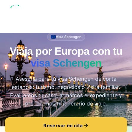
Visa Schengen
Viaja por Europa con tu
visa Schengen
Asesoría para tu visa Schengen de corta
estancia: turismo, negocios o visita familiar.
Evaluamos tu caso, armamos el expediente y
preparamos tu itinerario de viaje.
Reservar mi cita